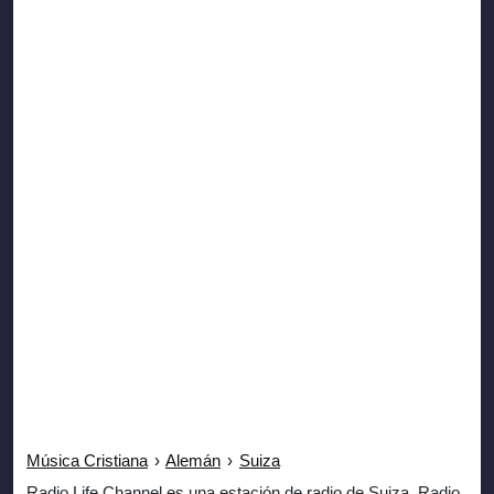
Música Cristiana
›
Alemán
›
Suiza
Radio Life Channel es una estación de radio de Suiza. Radio