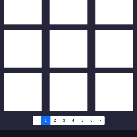
‹
1
2
3
4
5
6
›