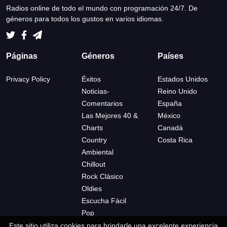
Radios online de todo el mundo con programación 24/7. De
géneros para todos los gustos en varios idiomas.
Páginas
Géneros
Países
Privacy Policy
Éxitos
Estados Unidos
Noticias-
Reino Unido
Comentarios
España
Las Mejores 40 &
México
Charts
Canadá
Country
Costa Rica
Ambiental
Chillout
Rock Clásico
Oldies
Escucha Fácil
Pop
Este sitio utiliza cookies para brindarle una excelente experiencia