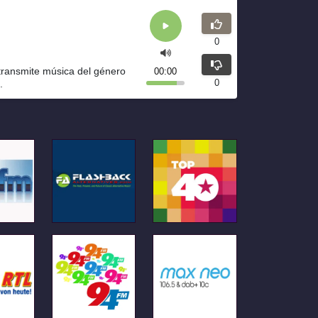
0
transmite música del género
00:00
0
.