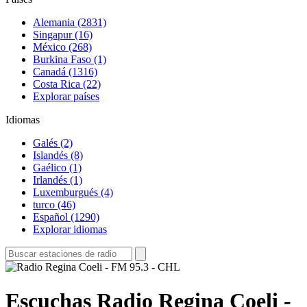
Alemania (2831)
Singapur (16)
México (268)
Burkina Faso (1)
Canadá (1316)
Costa Rica (22)
Explorar países
Idiomas
Galés (2)
Islandés (8)
Gaélico (1)
Irlandés (1)
Luxemburgués (4)
turco (46)
Español (1290)
Explorar idiomas
Escuchas Radio Regina Coeli -